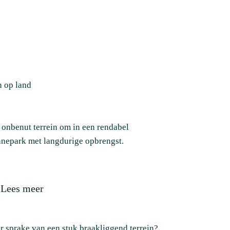
 op land
 onbenut terrein om in een rendabel
nepark met langdurige opbrengst.
Lees meer
er sprake van een stuk braakliggend terrein?