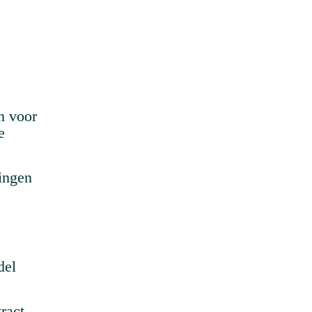
n voor
e
ingen
del
ract