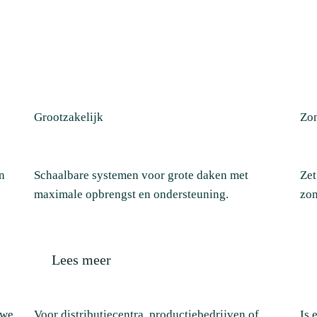
Grootzakelijk
Zon
n
Schaalbare systemen voor grote daken met
Zet
maximale opbrengst en ondersteuning.
zon
Lees meer
 we
Voor distributiecentra, productiebedrijven of
Is 