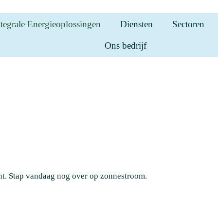
ntegrale Energieoplossingen
Diensten
Sectoren
Ons bedrijf
nt. Stap vandaag nog over op zonnestroom.